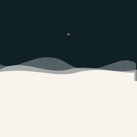
12+
50+
ÅRS ERFARING
FISKETURER
8+
1