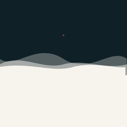
12+
50+
ÅRS ERFARING
FISKETURER
8+
1